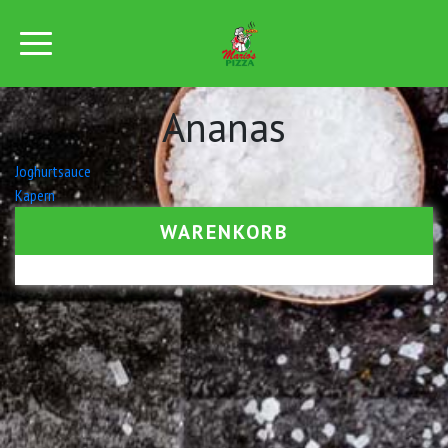
Ananas
Beitrags-
Joghurtsauce
Kapern
Navigation
WARENKORB