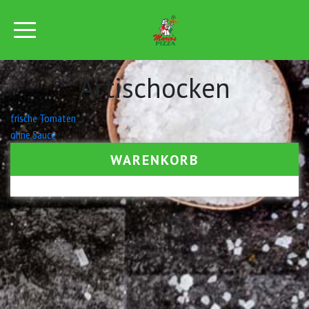
Artischocken
Beitrags-
frische Tomaten
ohne Sauce
Navigation
WARENKORB