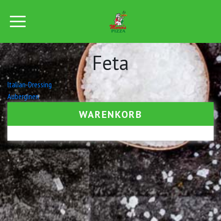
Feta
Beitrags-
Italian-Dressing
Auberginen
Navigation
WARENKORB