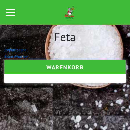
Feta
Beitrags-
Joghurtsauce
Kräuterbutter
Navigation
WARENKORB