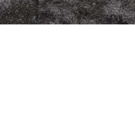
zza Kurier
Fleischherkunft
Datenschutz
5
Impressum
G
AGB
9
Jugendschutz