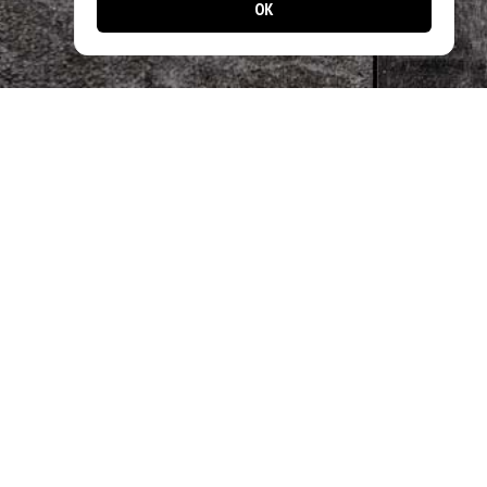
OK
📱 Jetzt noch einfacher bestellen!
Laden Sie unsere App und profitieren Sie
von schnellen Bestellungen & exklusiven
Angeboten.