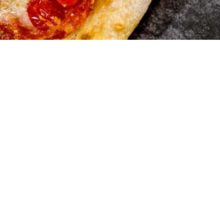
Marios Pi
Hauserstrasse 1
5210 Windisch A
Tel:056 442 19 5