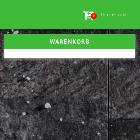
0 items in cart
0
WARENKORB