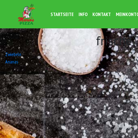
STARTSEITE
INFO
KONTAKT
MEINKONT
frische
Beitrags-
Zwiebeln
Ananas
Navigation