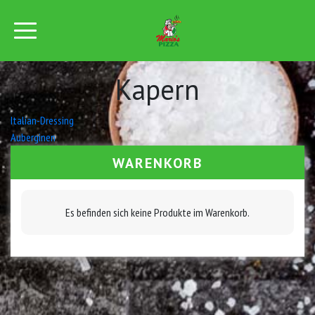
Kapern
Beitrags-
Italian-Dressing
Auberginen
Navigation
WARENKORB
Es befinden sich keine Produkte im Warenkorb.