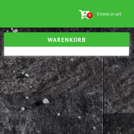
0 items in cart
0
WARENKORB