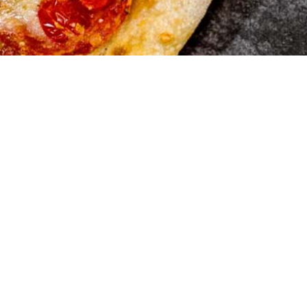
Marios Pi
Hauserstrasse 1
5210 Windisch A
Tel:056 442 19 5