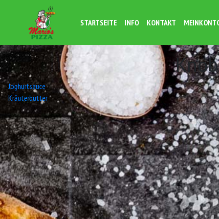
STARTSEITE
INFO
KONTAKT
MEINKONT
Knob
Beitrags-
Joghurtsauce
Kräuterbutter
Navigation