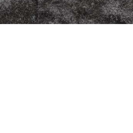
zza Kurier
Fleischherkunft
Datenschutz
5
Impressum
G
AGB
9
Jugendschutz