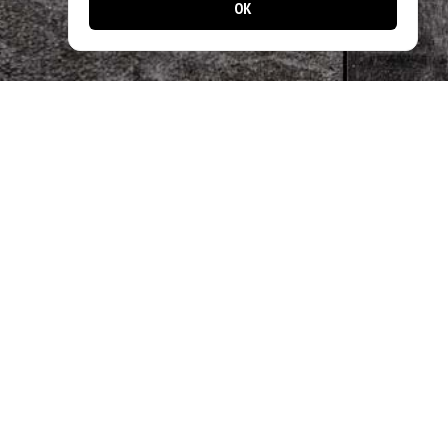
OK
📱 Jetzt noch einfacher bestellen!
Laden Sie unsere App und profitieren Sie
von schnellen Bestellungen & exklusiven
Angeboten.