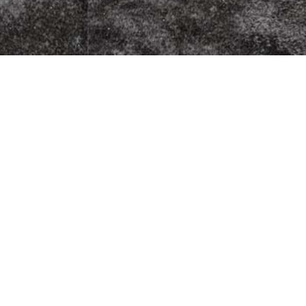
zza Kurier
Fleischherkunft
Datenschutz
5
Impressum
G
AGB
9
Jugendschutz