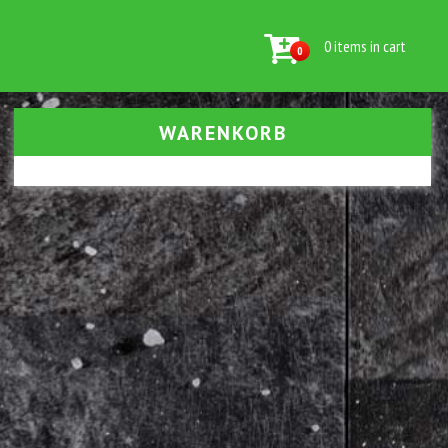
0 items in cart
0
WARENKORB