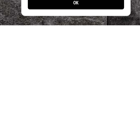
OK
📱 Jetzt noch einfacher bestellen!
Laden Sie unsere App und profitieren Sie
von schnellen Bestellungen & exklusiven
Angeboten.