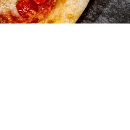
Marios Pi
Hauserstrasse 1
5210 Windisch A
Tel:056 442 19 5