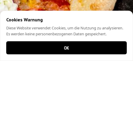
Cookies Warnung
Diese Website verwendet Cookies, um die Nutzung zu analysieren.
Es werden keine personenbezogenen Daten gespeichert.
OK
0 items in cart
0
Marios Pizza Kurier
Hauserstrasse 15
5210 Windisch AG
Tel:056 442 19 59