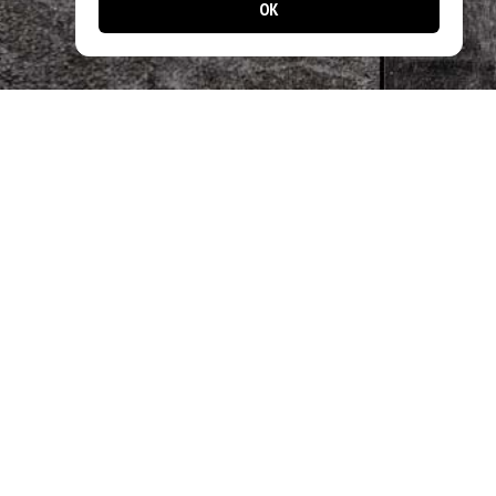
OK
📱 Jetzt noch einfacher bestellen!
Laden Sie unsere App und profitieren Sie
von schnellen Bestellungen & exklusiven
Angeboten.