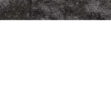
zza Kurier
Fleischherkunft
Datenschutz
5
Impressum
G
AGB
9
Jugendschutz