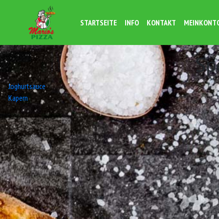
STARTSEITE
INFO
KONTAKT
MEINKONT
Sp
Beitrags-
Joghurtsauce
Kapern
Navigation