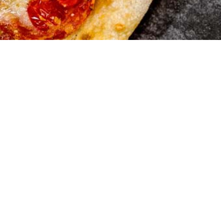
Marios Pi
Hauserstrasse 1
5210 Windisch A
Tel:056 442 19 5