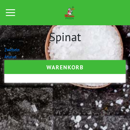
Spinat
Beitrags-
Zwiebeln
Ananas
Navigation
WARENKORB