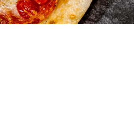
Marios Pi
Hauserstrasse 1
5210 Windisch A
Tel:056 442 19 5