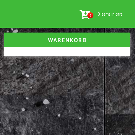
0 items in cart
0
WARENKORB