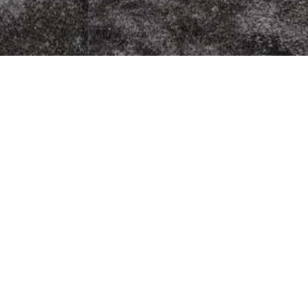
zza Kurier
Fleischherkunft
Datenschutz
5
Impressum
G
AGB
9
Jugendschutz