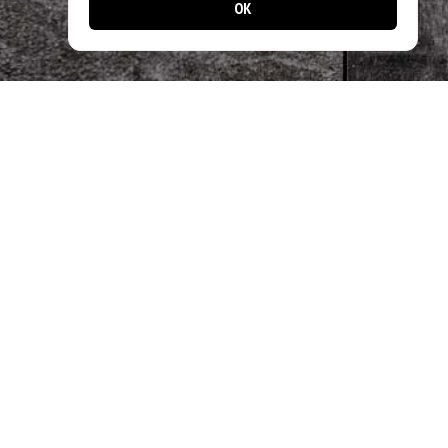
OK
📱 Jetzt noch einfacher bestellen!
Laden Sie unsere App und profitieren Sie
von schnellen Bestellungen & exklusiven
Angeboten.