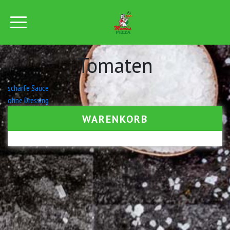
Tomaten
Beitrags-
scharfe Sauce
ohne Dressing
Navigation
WARENKORB