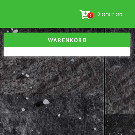
0 items in cart
0
WARENKORB