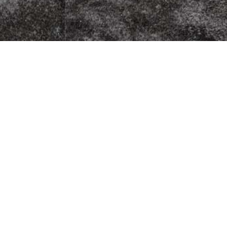
zza Kurier
Fleischherkunft
Datenschutz
5
Impressum
G
AGB
9
Jugendschutz