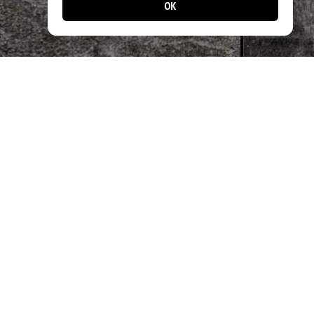
OK
📱 Jetzt noch einfacher bestellen!
Laden Sie unsere App und profitieren Sie
von schnellen Bestellungen & exklusiven
Angeboten.