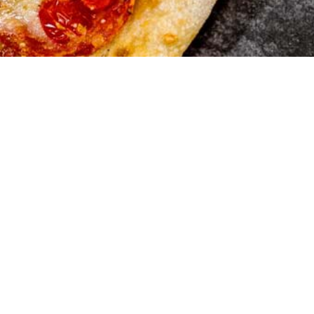
Marios Pi
Hauserstrasse 1
5210 Windisch A
Tel:056 442 19 5