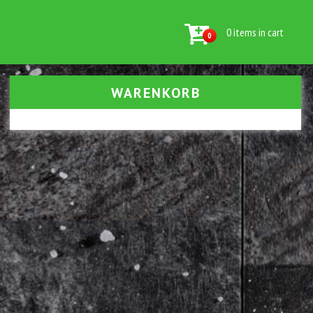
0 items in cart
0
WARENKORB