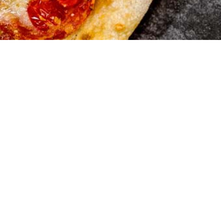
Marios Pi
Hauserstrasse 1
5210 Windisch A
Tel:056 442 19 5