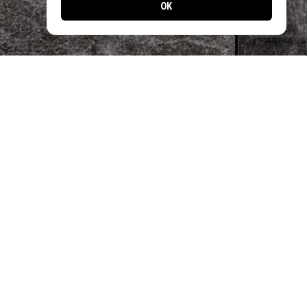
OK
📱 Jetzt noch einfacher bestellen!
Laden Sie unsere App und profitieren Sie
von schnellen Bestellungen & exklusiven
Angeboten.