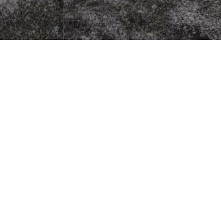
zza Kurier
Fleischherkunft
Datenschutz
5
Impressum
G
AGB
9
Jugendschutz