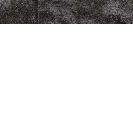
zza Kurier
Fleischherkunft
Datenschutz
5
Impressum
G
AGB
9
Jugendschutz