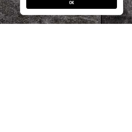
OK
📱 Jetzt noch einfacher bestellen!
Laden Sie unsere App und profitieren Sie
von schnellen Bestellungen & exklusiven
Angeboten.