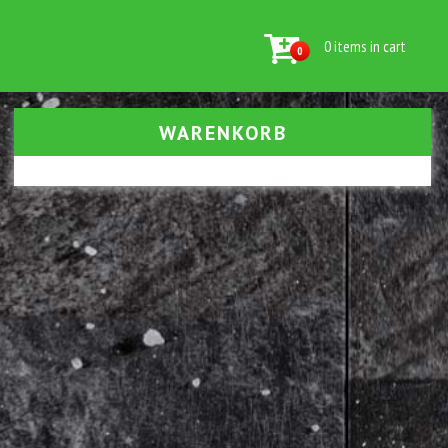
0 items in cart
0
WARENKORB