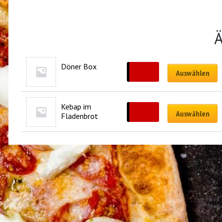
Ä
Döner Box
CHF
14.00
Auswählen
Kebap im 
CHF
14.50
Auswählen
Fladenbrot