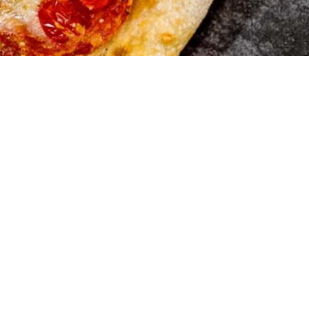
Marios Pi
Hauserstrasse 1
5210 Windisch A
Tel:056 442 19 5