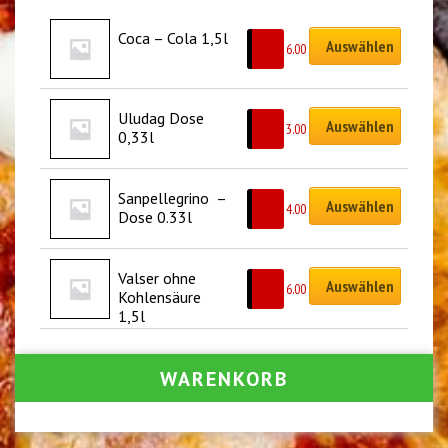
Coca – Cola 1,5l
Auswählen
CHF
6.00
Uludag Dose 
Auswählen
CHF
3.00
0,33l
Sanpellegrino  – 
Auswählen
CHF
4.00
Dose 0.33l
Valser ohne 
Auswählen
CHF
6.00
Kohlensäure 
1,5l
WARENKORB