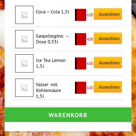
Coca – Cola 1,5l
Auswählen
CHF
6.00
Sanpellegrino  – 
Auswählen
CHF
4.00
Dose 0.33l
Ice Tea Lemon 
Auswählen
CHF
6.00
1,5l
Valser  mit 
Auswählen
CHF
6.00
Kohlensäure 
1,5l
WARENKORB