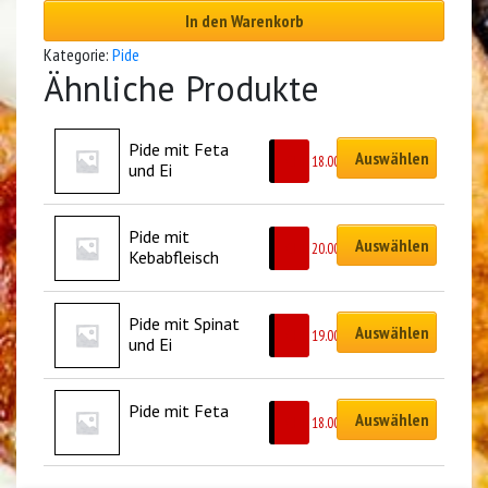
In den Warenkorb
Kategorie:
Pide
Ähnliche Produkte
Pide mit Feta 
Auswählen
CHF
18.00
und Ei
Pide mit 
Auswählen
CHF
20.00
Kebabfleisch
Pide mit Spinat 
Auswählen
CHF
19.00
und Ei
Pide mit Feta
Auswählen
CHF
18.00