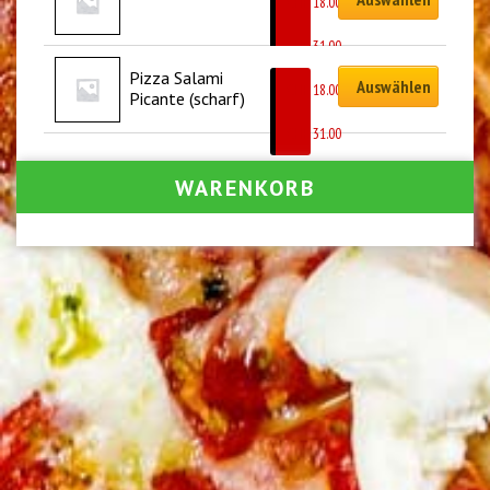
CHF
18.00
–
CHF
31.00
Pizza Salami 
Auswählen
CHF
18.00
Picante (scharf)
–
CHF
31.00
WARENKORB