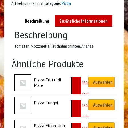
Artikelnummer:
n. v.
Kategorie:
Pizza
Beschreibung
Zusätzliche Informationen
Beschreibung
Tomaten, Mozzarella, Truthahnschinken, Ananas
Ähnliche Produkte
Pizza Frutti di 
Auswählen
CHF
18.00
Mare
–
CHF
31.00
Pizza Funghi
Auswählen
CHF
16.00
–
CHF
29.00
Pizza Fiorentina
Auswählen