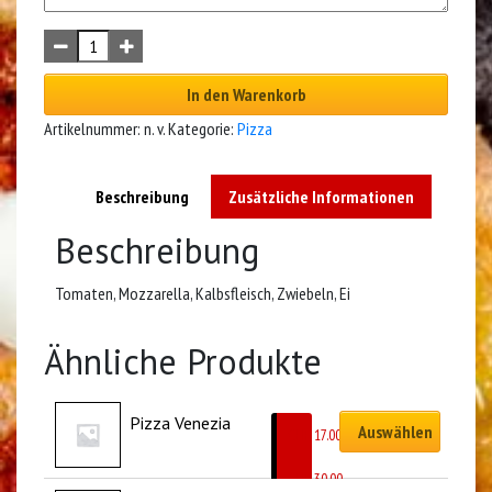
In den Warenkorb
Artikelnummer:
n. v.
Kategorie:
Pizza
Beschreibung
Zusätzliche Informationen
Beschreibung
Tomaten, Mozzarella, Kalbsfleisch, Zwiebeln, Ei
Ähnliche Produkte
Pizza Venezia
Auswählen
CHF
17.00
–
CHF
30.00