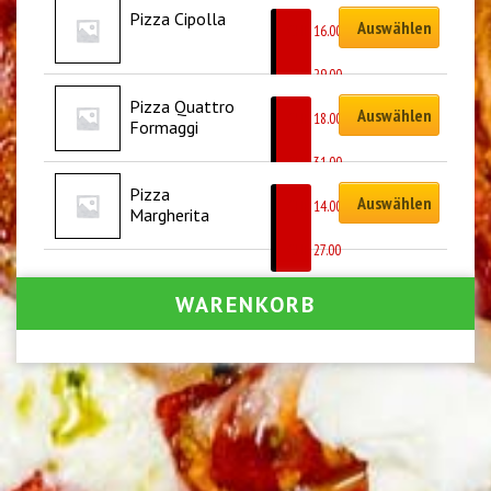
Pizza Cipolla
Auswählen
CHF
16.00
–
CHF
29.00
Pizza Quattro 
Auswählen
CHF
18.00
Formaggi
–
CHF
31.00
Pizza 
Auswählen
CHF
14.00
Margherita
–
CHF
27.00
WARENKORB