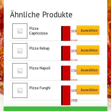
Ähnliche Produkte
Pizza 
Auswählen
CHF
18.00
Capricciosa
–
CHF
31.00
Pizza Kebap
Auswählen
CHF
18.00
–
CHF
31.00
Pizza Napoli
Auswählen
CHF
17.00
–
CHF
30.00
Pizza Funghi
Auswählen
CHF
16.00
–
CHF
29.00