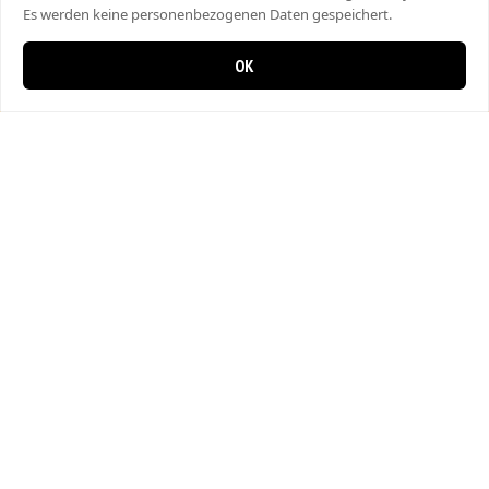
Es werden keine personenbezogenen Daten gespeichert.
OK
0 items in cart
0