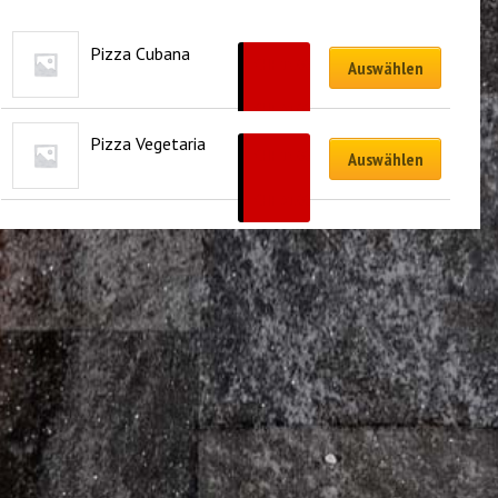
Pizza Cubana
CHF
18.00
Auswählen
–
CHF
31.00
Pizza Vegetaria
CHF
18.00
Auswählen
–
CHF
31.00