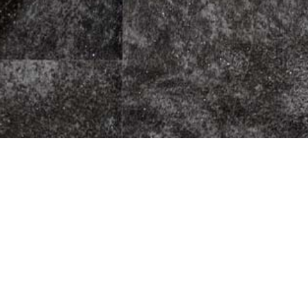
zza Kurier
Fleischherkunft
Datenschutz
5
Impressum