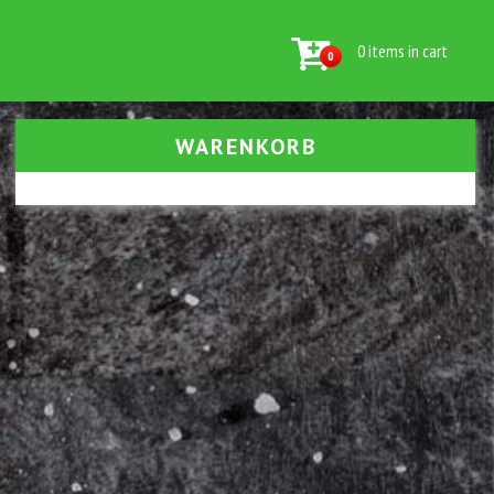
0 items in cart
0
WARENKORB