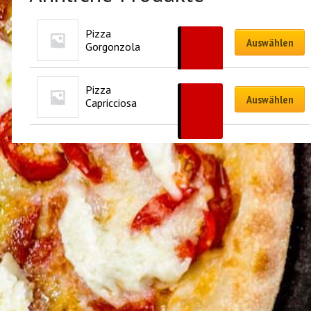
Pizza 
CHF
16.00
Auswählen
Gorgonzola
–
CHF
29.00
Pizza 
CHF
18.00
Auswählen
Capricciosa
–
CHF
31.00