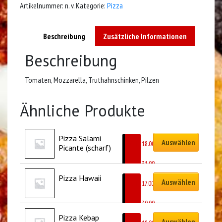
Artikelnummer:
n. v.
Kategorie:
Pizza
Beschreibung
Zusätzliche Informationen
Beschreibung
Tomaten, Mozzarella, Truthahnschinken, Pilzen
Ähnliche Produkte
Pizza Salami 
Auswählen
CHF
18.00
Picante (scharf)
–
CHF
31.00
Pizza Hawaii
Auswählen
CHF
17.00
–
CHF
30.00
Pizza Kebap
Auswählen