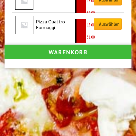
CHF
18.00
–
CHF
31.00
Pizza Quattro 
Auswählen
CHF
18.00
Formaggi
–
CHF
31.00
WARENKORB