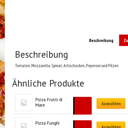
Beschreibung
Zu
Beschreibung
Tomaten, Mozzarella, Spinat, Artischocken, Peperoni und Pilzen
Ähnliche Produkte
Pizza Frutti di 
CHF
18.00
Auswählen
Mare
–
CHF
31.00
Pizza Funghi
CHF
16.00
Auswählen