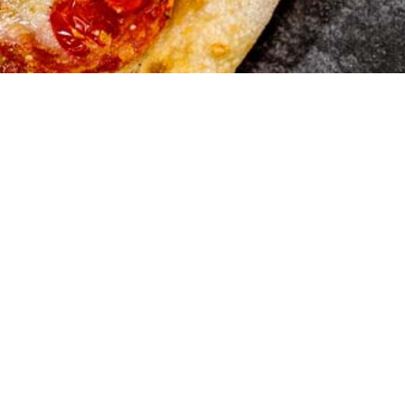
Marios Pi
Hauserstrasse 1
5210 Windisch A
Tel:056 442 19 5