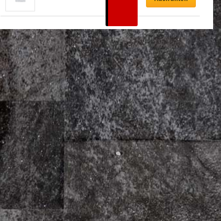
–
CHF
30.00