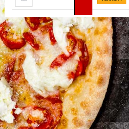
–
CHF
29.00