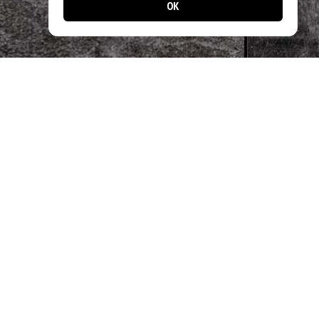
OK
📱 Jetzt noch einfacher bestellen!
Laden Sie unsere App und profitieren Sie
von schnellen Bestellungen & exklusiven
Angeboten.