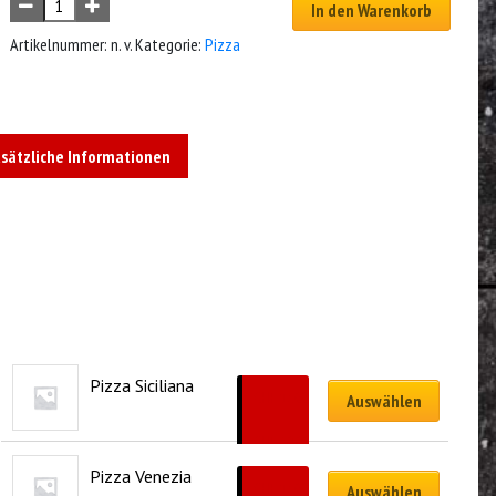
In den Warenkorb
Artikelnummer:
n. v.
Kategorie:
Pizza
sätzliche Informationen
Pizza Siciliana
CHF
17.00
Auswählen
–
CHF
30.00
Pizza Venezia
CHF
17.00
Auswählen