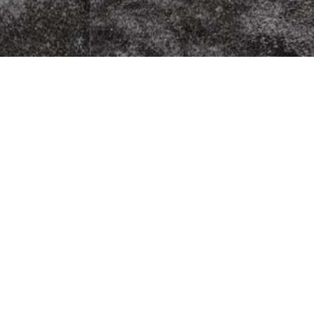
zza Kurier
Fleischherkunft
Datenschutz
5
Impressum
G
AGB
9
Jugendschutz