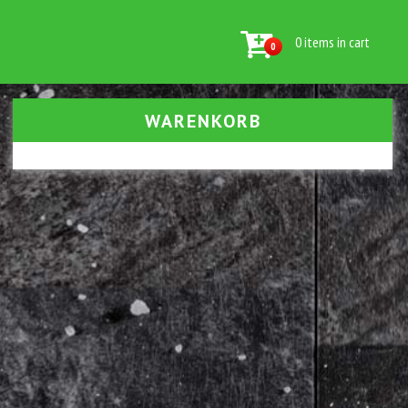
0 items in cart
0
WARENKORB