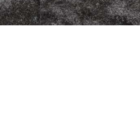
zza Kurier
Fleischherkunft
Datenschutz
5
Impressum
G
AGB
9
Jugendschutz