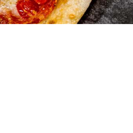
Marios Pi
Hauserstrasse 1
5210 Windisch A
Tel:056 442 19 5