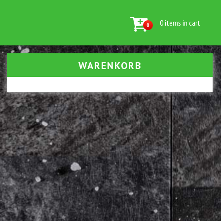
0 items in cart
0
WARENKORB