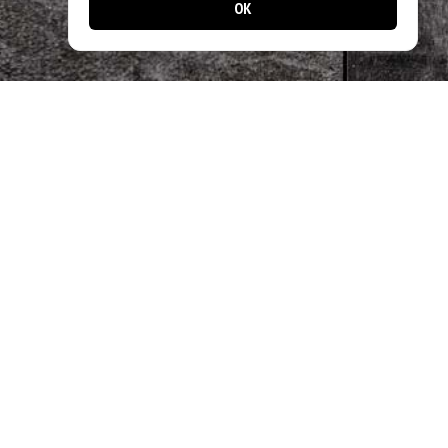
OK
📱 Jetzt noch einfacher bestellen!
Laden Sie unsere App und profitieren Sie
von schnellen Bestellungen & exklusiven
Angeboten.