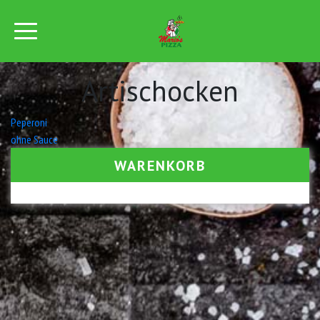
Artischocken
Beitrags-
Peperoni
ohne Sauce
Navigation
WARENKORB