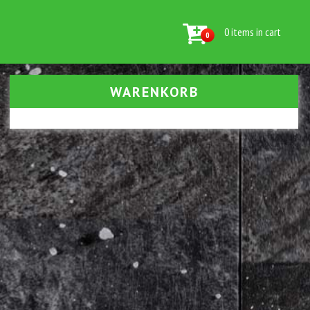
0 items in cart
0
WARENKORB