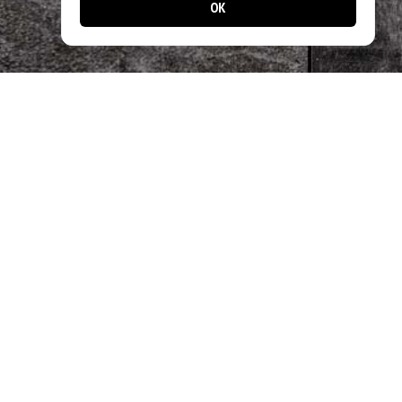
OK
📱 Jetzt noch einfacher bestellen!
Laden Sie unsere App und profitieren Sie
von schnellen Bestellungen & exklusiven
Angeboten.