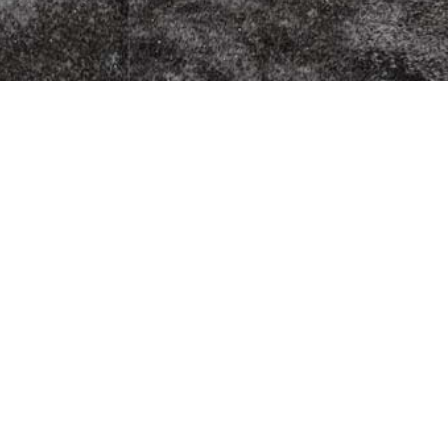
zza Kurier
Fleischherkunft
Datenschutz
5
Impressum
G
AGB
9
Jugendschutz