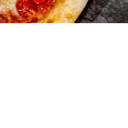
Marios Pi
Hauserstrasse 1
5210 Windisch A
Tel:056 442 19 5