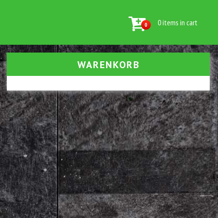
0 items in cart
0
WARENKORB