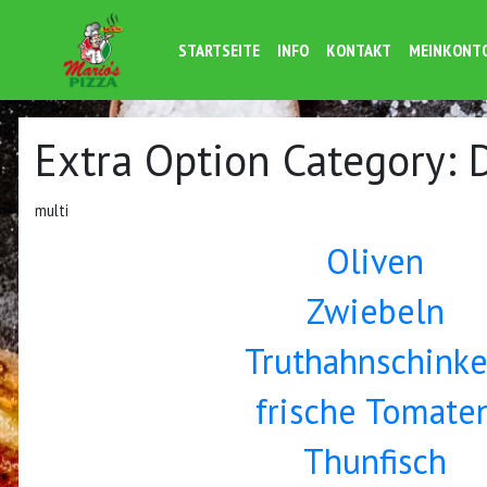
STARTSEITE
INFO
KONTAKT
MEINKONT
Extra Option Category:
multi
Oliven
Zwiebeln
Truthahnschink
frische Tomate
Thunfisch